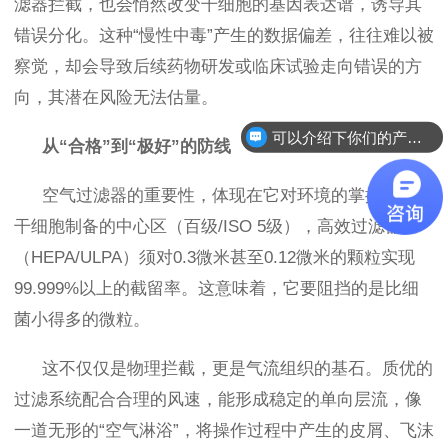
滤器拦截，也会悄然改变干细胞的基因表达谱，诱导其
错误分化。这种“慢性中毒”产生的数据偏差，往往难以被
察觉，却会导致后续药物研发或临床试验走向错误的方
向，其潜在风险无法估量。
可以介绍下你们的产品么？
从“合格”到“极好”的防线
空气过滤器的重要性，体现在它对环境的掌控上。在
干细胞制备的中心区（百级/ISO 5级），高效过滤器
（HEPA/ULPA）须对0.3微米甚至0.12微米的颗粒实现
99.999%以上的截留率。这意味着，它要阻挡的是比细
菌小得多的微粒。
这不仅仅是物理拦截，更是气流组织的基石。
质
优的
过滤系统配合合理的风速，能形成稳定的单向层流，像
一道无形的“空气淋浴”，将操作过程中产生的皮屑、飞沫