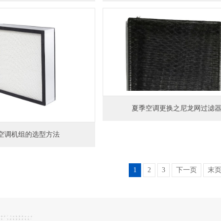
夏季空调更换之尼龙网过滤
空调机组的选型方法
1
2
3
下一页
末