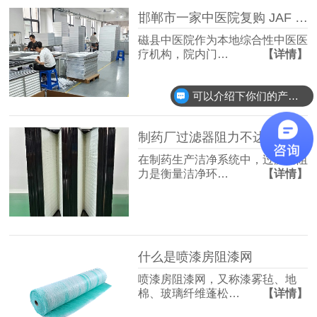
邯郸市一家中医院复购 JAF 佳合初中效过滤器
磁县中医院作为本地综合性中医医
疗机构，院内门…
【详情】
可以介绍下你们的产品么？
制药厂过滤器阻力不达标？快速排查与整改方案收好！
在制药生产洁净系统中，过滤器阻
力是衡量洁净环…
【详情】
什么是喷漆房阻漆网
喷漆房阻漆网，又称漆雾毡、地
棉、玻璃纤维蓬松…
【详情】