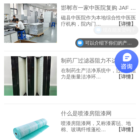
邯郸市一家中医院复购 JAF 佳合初中效过滤器
磁县中医院作为本地综合性中医医
疗机构，院内门…
【详情】
现在能发货吗？
可以介绍下你们的产品么？
制药厂过滤器阻力不达标？快速排查与整改方案收好！
在制药生产洁净系统中，过滤器阻
力是衡量洁净环…
【详情】
什么是喷漆房阻漆网
喷漆房阻漆网，又称漆雾毡、地
棉、玻璃纤维蓬松…
【详情】