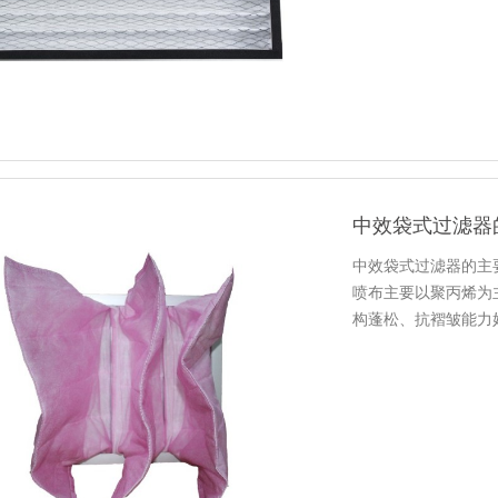
中效袋式过滤器
中效袋式过滤器的主
喷布主要以聚丙烯为
构蓬松、抗褶皱能力
维的数…