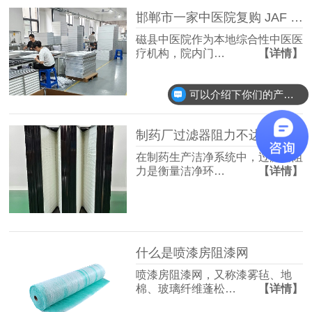
邯郸市一家中医院复购 JAF 佳合初中效过滤器
磁县中医院作为本地综合性中医医
疗机构，院内门…
【详情】
可以介绍下你们的产品么？
制药厂过滤器阻力不达标？快速排查与整改方案收好！
在制药生产洁净系统中，过滤器阻
力是衡量洁净环…
【详情】
什么是喷漆房阻漆网
喷漆房阻漆网，又称漆雾毡、地
棉、玻璃纤维蓬松…
【详情】