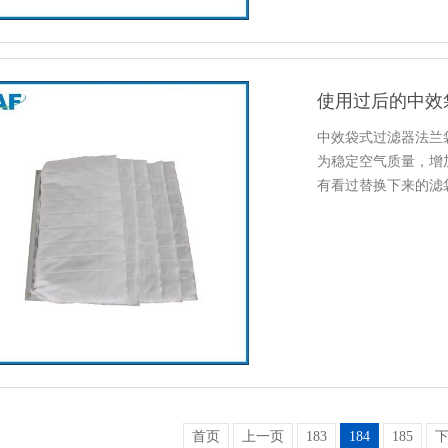
中效袋式过滤器法兰
为稳定空气质量，增
有看过替换下来的滤
耗，定期跟…
首页
上一页
183
184
185