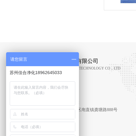
请您留言
苏州佳合净化科技集团有限公司
KUNSHAN JIAHE PURIFICATION TECHNOLOGY CO，LTD
苏州佳合净化18962645033
空气过滤器品牌制造商
企业微信：19122120098
E-mail：wuruiling@jaf-filter.net
工厂地址：江苏省苏州市吴中区甪直镇龚塘路888号