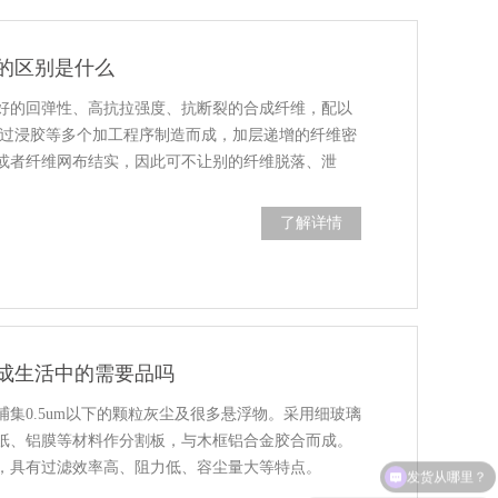
的区别是什么
好的回弹性、高抗拉强度、抗断裂的合成纤维，配以
经过浸胶等多个加工程序制造而成，加层递增的纤维密
或者纤维网布结实，因此可不让别的纤维脱落、泄
了解详情
成生活中的需要品吗
集0.5um以下的颗粒灰尘及很多悬浮物。采用细玻璃
纸、铝膜等材料作分割板，与木框铝合金胶合而成。
，具有过滤效率高、阻力低、容尘量大等特点。