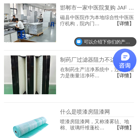
邯郸市一家中医院复购 JAF 佳合初中效过滤器
磁县中医院作为本地综合性中医医
疗机构，院内门…
【详情】
可以介绍下你们的产品么？
制药厂过滤器阻力不达标？快速排查与整改方案收好！
在制药生产洁净系统中，过滤器阻
力是衡量洁净环…
【详情】
什么是喷漆房阻漆网
喷漆房阻漆网，又称漆雾毡、地
棉、玻璃纤维蓬松…
【详情】