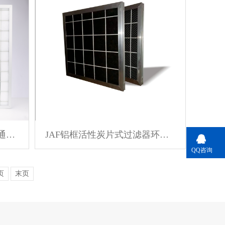
JAF初效可更换片式过滤器 通风口
JAF铝框活性炭片式过滤器环保新能源行业使用
QQ咨询
页
末页