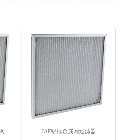
滤网
JAF铝框金属网过滤器