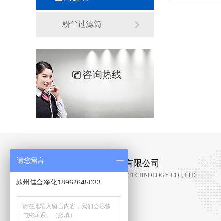
粉尘过滤筒
咨询热线
请您留言
苏州佳合净化科技集团有限公司
KUNSHAN JIAHE PURIFICATION TECHNOLOGY CO，LTD
苏州佳合净化18962645033
空气过滤器品牌制造商
企业微信：19122120098