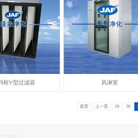
料框V型过滤器
风淋室
首页
上一页
29
30